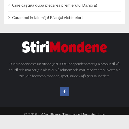
Cine câștiga după plecarea premierului Dăncilă!
Carambol in Ialomița! Bilanțul victimelor!
StiriMondene este un site de știri 100% independent care și-a propus să vă
aducă cele mai noi știri ale zilei. Vă aducem cele mai importante subiecte ale
zilei, din horoscop, monden, sport, stil de viață, știri sau vedete.
© 2019 | WordPress Theme :
VMagazine Lite
Acasă
Știri
Stil de viață
Horoscop
Vedete
Monden
Sport