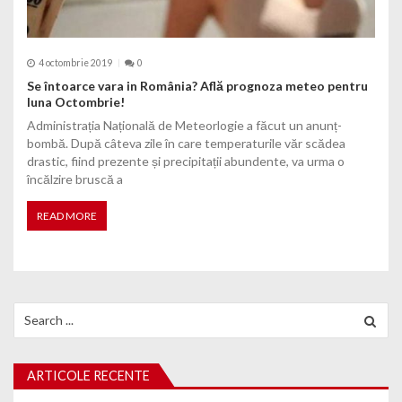
4 octombrie 2019
0
Se întoarce vara in România? Află prognoza meteo pentru
luna Octombrie!
Administrația Națională de Meteorlogie a făcut un anunț-
bombă. După câteva zile în care temperaturile văr scădea
drastic, fiind prezente și precipitații abundente, va urma o
încălzire bruscă a
READ MORE
Search for:
ARTICOLE RECENTE