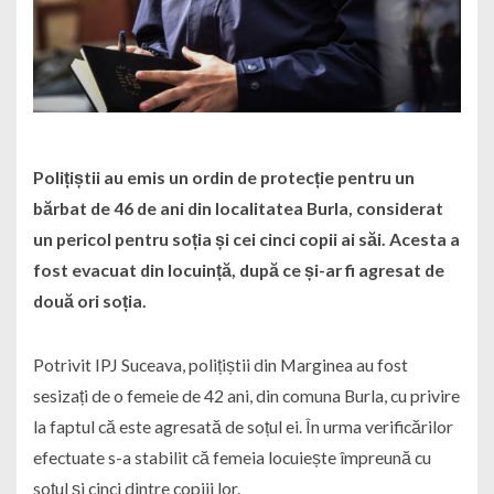
Polițiștii au emis un ordin de protecție pentru un
bărbat de 46 de ani din localitatea Burla, considerat
un pericol pentru soția și cei cinci copii ai săi. Acesta a
fost evacuat din locuință, după ce și-ar fi agresat de
două ori soția.
Potrivit IPJ Suceava, polițiștii din Marginea au fost
sesizați de o femeie de 42 ani, din comuna Burla, cu privire
la faptul că este agresată de soțul ei. În urma verificărilor
efectuate s-a stabilit că femeia locuiește împreună cu
soțul și cinci dintre copiii lor.