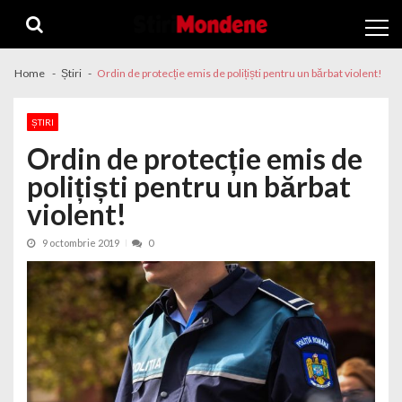
Skip to navigation
Skip to content
Home
Știri
Ordin de protecție emis de polițiști pentru un bărbat violent!
ȘTIRI
Ordin de protecție emis de
polițiști pentru un bărbat
violent!
9 octombrie 2019
0