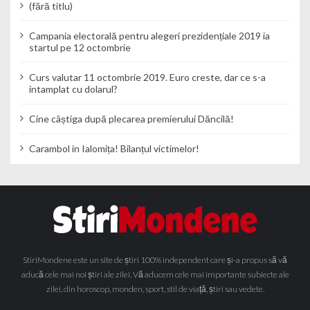
(fără titlu)
Campania electorală pentru alegeri prezidențiale 2019 ia
startul pe 12 octombrie
Curs valutar 11 octombrie 2019. Euro creste, dar ce s-a
intamplat cu dolarul?
Cine câștiga după plecarea premierului Dăncilă!
Carambol in Ialomița! Bilanțul victimelor!
StiriMondene este un site de știri 100% independent care și-a propus să vă
aducă cele mai noi știri ale zilei. Vă aducem cele mai importante subiecte ale
zilei, din horoscop, monden, sport, stil de viață, știri sau vedete.