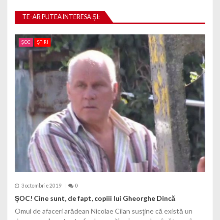
TE-AR PUTEA INTERESA ȘI:
ȘOC
ȘTIRI
3 octombrie 2019
0
ȘOC! Cine sunt, de fapt, copiii lui Gheorghe Dincă
Omul de afaceri arădean Nicolae Cilan susţine că există un