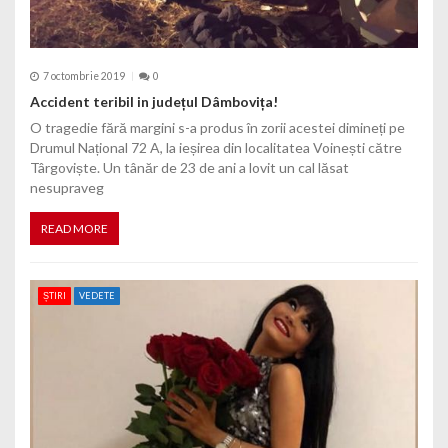
7 octombrie 2019
0
Accident teribil in județul Dâmbovița!
O tragedie fără margini s-a produs în zorii acestei dimineți pe
Drumul Național 72 A, la ieșirea din localitatea Voinești către
Târgoviște. Un tânăr de 23 de ani a lovit un cal lăsat
nesupraveg
READ MORE
ȘTIRI
VEDETE