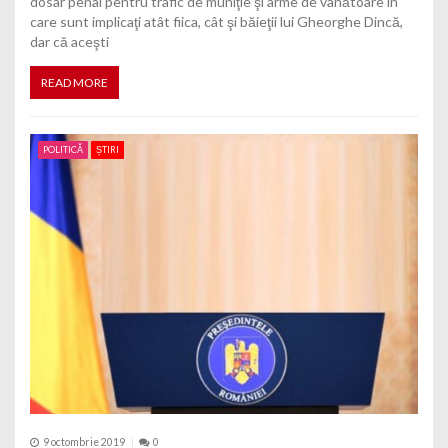
dosar penal pentru trafic de muniţie şi arme de vânătoare în
care sunt implicaţi atât fiica, cât şi băieţii lui Gheorghe Dincă,
dar că aceşti
READ MORE
POLITICĂ
ȘTIRI
9 octombrie 2019
0