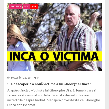
EXCLUSIV
ȘOC
ȘTIRI
3 octombrie 2019
0
S-a descoperit o nouă victimă a lui Gheorghe Dincă!
A apărut încă o victimă a lui Gheorghe Dincă, femeia care îi
făcea curat criminalului de la Caracal a dezvăluit lucruri
incredibile despre bărbat. Menajera povestește că Gheorghe
Dincă ar fi încercat