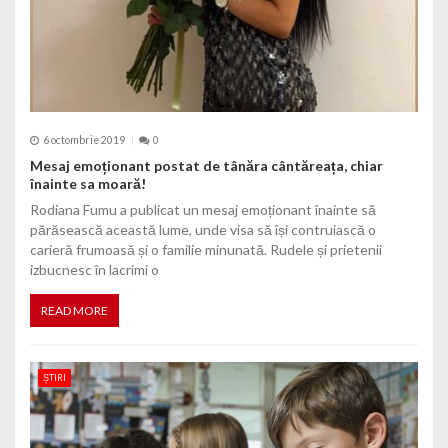
6 octombrie 2019
0
Mesaj emoționant postat de tânăra cântăreața, chiar
înainte sa moară!
Rodiana Fumu a publicat un mesaj emoționant înainte să
părăsească această lume, unde visa să își contruiască o
carieră frumoasă și o familie minunată. Rudele și prietenii
izbucnesc în lacrimi o
READ MORE
ȘTIRI