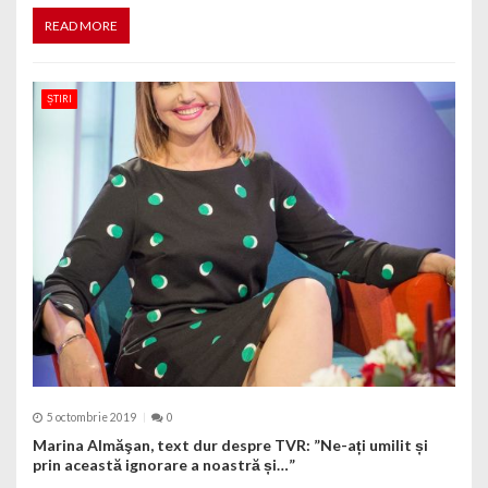
READ MORE
ȘTIRI
5 octombrie 2019
0
Marina Almăşan, text dur despre TVR: ”Ne-ați umilit și
prin această ignorare a noastră și…”