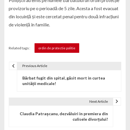
Polițiștii au emis pe numele bărbatului un ordin protecție
provizoriu pe o perioadă de 5 zile. Acesta a fost evacuat
din locuință și este cercetat penal pentru două infracțiuni
de violență în familie.
Related tags :
ordin de protectie politie
Previous Article
Navigare în articole
Bărbat fugit din spital, găsit mort in curtea
unității medicale!
Next Article
Claudia Patrașcanu, dezvăluiri in premiera din
culisele divorțului!