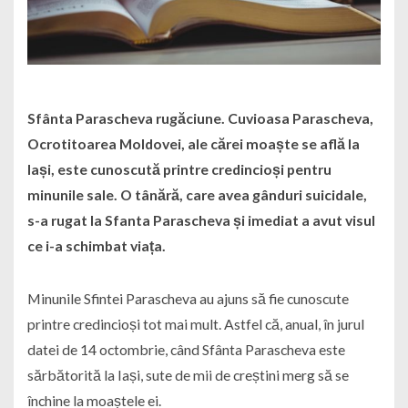
Sfânta Parascheva rugăciune. Cuvioasa Parascheva,
Ocrotitoarea Moldovei, ale cărei moaște se află la
Iași, este cunoscută printre credincioși pentru
minunile sale. O tânără, care avea gânduri suicidale,
s-a rugat la Sfanta Parascheva și imediat a avut visul
ce i-a schimbat viața.
Minunile Sfintei Parascheva au ajuns să fie cunoscute
printre credincioși tot mai mult. Astfel că, anual, în jurul
datei de 14 octombrie, când Sfânta Parascheva este
sărbătorită la Iași, sute de mii de creștini merg să se
închine la moaștele ei.