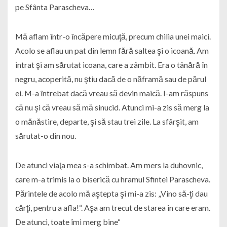
pe Sfânta Parascheva…
Mă aflam într-o încăpere micuţă, precum chilia unei maici.
Acolo se aflau un pat din lemn fără saltea şi o icoană. Am
intrat şi am sărutat icoana, care a zâmbit. Era o tânără în
negru, acoperită, nu ştiu dacă de o năframă sau de părul
ei. M-a întrebat dacă vreau să devin maică. I-am răspuns
că nu şi că vreau să mă sinucid. Atunci mi-a zis să merg la
o mănăstire, departe, şi să stau trei zile. La sfârşit, am
sărutat-o din nou.
De atunci viaţa mea s-a schimbat. Am mers la duhovnic,
care m-a trimis la o biserică cu hramul Sfintei Parascheva.
Părintele de acolo mă aştepta şi mi-a zis: „Vino să-ţi dau
cărţi, pentru a afla!“. Aşa am trecut de starea în care eram.
De atunci, toate îmi merg bine“