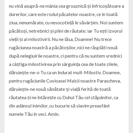
nu vină asupră-ne mânia cea groaznică și înfricoșătoare a
durerilor, care este rodul păcatelor noastre, ce în toată
ziua, nenumărate, cu nesocotință le săvârșim. Noi suntem
păcătoși, netrebnici și plini de răutate; iar Tu ești izvorul
vieții și al milostivirii. Nu ne lăsa, Doamne! Nu trece
rugăciunea noastră a păcătoșilor, nici ne răsplăti nouă
după nelegiuirile noastre, ci pentru că nu suntem vrednici
a câștiga milostivirea prin sârguința cea de toate zilele,
dăruiește-ne-o Tu ca un îndurat mult-Milostiv. Doamne,
pentru rugăciunile Cuvioasei Maicii noastre Parascheva,
dăruiește-ne nouă sănătate și viață ferită de toată
răutatea și ne întărește cu Duhul Tău cel stăpânitor, ca
din adâncul inimilor, cu bucurie să slavim preasfânt
numele Tău în veci. Amin.