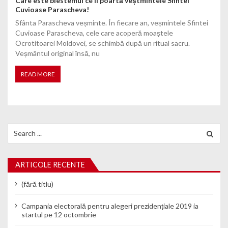
Care este blestemul ce îl poartă veștmintele Sfintei
Cuvioase Parascheva!
Sfânta Parascheva veșminte. În fiecare an, veșmintele Sfintei
Cuvioase Parascheva, cele care acoperă moaștele
Ocrotitoarei Moldovei, se schimbă după un ritual sacru.
Veșmântul original însă, nu
READ MORE
Search for:
ARTICOLE RECENTE
(fără titlu)
Campania electorală pentru alegeri prezidențiale 2019 ia
startul pe 12 octombrie