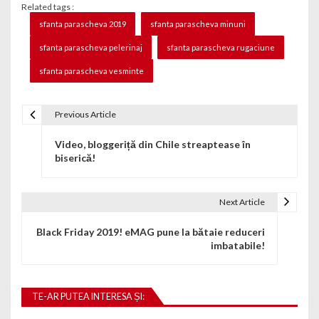
Related tags :
sfanta parascheva 2019
sfanta parascheva minuni
sfanta parascheva pelerinaj
sfanta parascheva rugaciune
sfanta parascheva vesminte
Previous Article
Navigare în articole
Video, bloggeriță din Chile streaptease în
biserică!
Next Article
Black Friday 2019! eMAG pune la bătaie reduceri
imbatabile!
TE-AR PUTEA INTERESA ȘI: