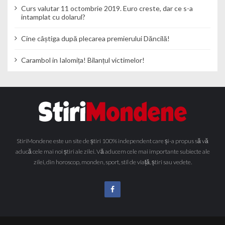
Curs valutar 11 octombrie 2019. Euro creste, dar ce s-a
intamplat cu dolarul?
Cine câștiga după plecarea premierului Dăncilă!
Carambol in Ialomița! Bilanțul victimelor!
StiriMondene este un site de știri 100% independent care și-a propus să vă
aducă cele mai noi știri ale zilei. Vă aducem cele mai importante subiecte ale
zilei, din horoscop, monden, sport, stil de viață, știri sau vedete.