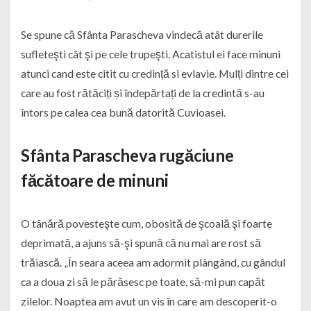
Se spune că Sfânta Parascheva vindecă atât durerile
sufleteşti cât şi pe cele trupeşti. Acatistul ei face minuni
atunci cand este citit cu credință si evlavie. Mulți dintre cei
care au fost rătăciți și îndepărtați de la credintă s-au
întors pe calea cea bună datorită Cuvioasei.
Sfânta Parascheva rugăciune
făcătoare de minuni
O tânără povesteşte cum, obosită de şcoală şi foarte
deprimată, a ajuns să-şi spună că nu mai are rost să
trăiască. „În seara aceea am adormit plângând, cu gândul
ca a doua zi să le părăsesc pe toate, să-mi pun capăt
zilelor. Noaptea am avut un vis în care am descoperit-o