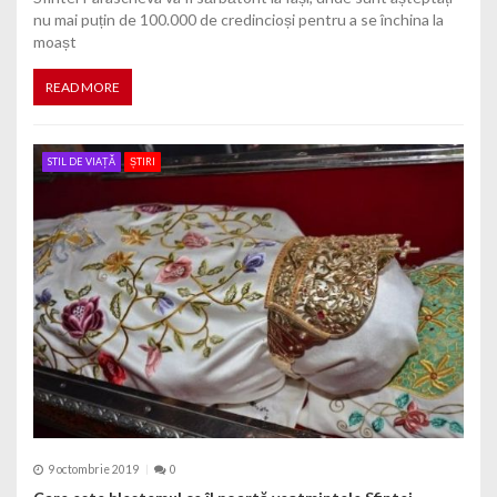
nu mai puțin de 100.000 de credincioși pentru a se închina la
moașt
READ MORE
STIL DE VIAȚĂ
ȘTIRI
9 octombrie 2019
0