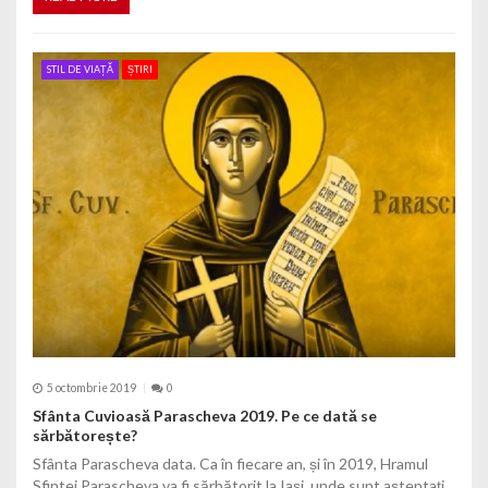
STIL DE VIAȚĂ
ȘTIRI
5 octombrie 2019
0
Sfânta Cuvioasă Parascheva 2019. Pe ce dată se
sărbătorește?
Sfânta Parascheva data. Ca în fiecare an, și în 2019, Hramul
Sfintei Parascheva va fi sărbătorit la Iași, unde sunt așteptați