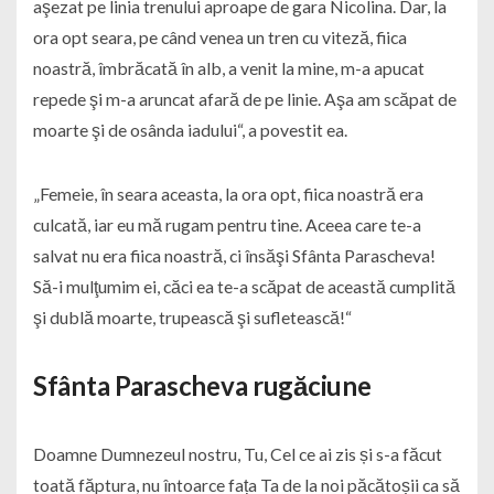
aşezat pe linia trenului aproape de gara Nicolina. Dar, la
ora opt seara, pe când venea un tren cu viteză, fiica
noastră, îmbrăcată în alb, a venit la mine, m-a apucat
repede şi m-a aruncat afară de pe linie. Aşa am scăpat de
moarte şi de osânda iadului“, a povestit ea.
„Femeie, în seara aceasta, la ora opt, fiica noastră era
culcată, iar eu mă rugam pentru tine. Aceea care te-a
salvat nu era fiica noastră, ci însăşi Sfânta Parascheva!
Să-i mulţumim ei, căci ea te-a scăpat de această cumplită
şi dublă moarte, trupească şi sufletească!“
Sfânta Parascheva rugăciune
Doamne Dumnezeul nostru, Tu, Cel ce ai zis și s-a făcut
toată făptura, nu întoarce fața Ta de la noi păcătoșii ca să