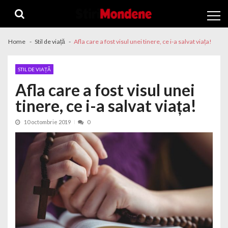
Skip to navigation
Skip to content
Home
Stil de viață
Afla care a fost visul unei tinere, ce i-a salvat viața!
STIL DE VIAȚĂ
Afla care a fost visul unei
tinere, ce i-a salvat viața!
10 octombrie 2019
0