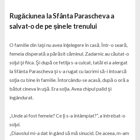
Rugăciunea la Sfânta Parascheva a
salvat-o de pe șinele trenului
O familie din Iaşi nu avea înţelegere în casă. Într-o seară,
femeia disperată a părăsit căminul. Zadarnic au căutat-o
soţul şi fiica. Şi după ce fetiţa s-a culcat, tatăl ei a alergat
la Sfânta Parascheva şi s-a rugat cu lacrimi să-i întoarcă
soţia cu bine în familie. Întorcându-se acasă, după o oră a
bătut cineva în uşă. Era soţia. Avea chipul palid şi
îngândurat.
„Unde ai fost femeie? Ce ţi s-a întâmplat?“, a întrebat-o
soţul.
„Diavolul mi-a dat în gând să mă sinucid. De aceea, m-am