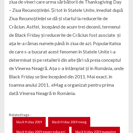
ziua de vineri care urma sărbătorii de Thanksgiving Day
– Ziua Recunoștinței. Și tot în Statele Unite, imediat după
Ziua Recunoștinței se dă și startul la reducerile de
Crăciun. Astfel, începând de acum trei decenii, termenul
de Black Friday și reducerile de Crăciun fost asociate și
așa le-a rămas numele până în ziua de azi. Popularitatea
de care s-a bucurat acest fenomen în Statele Unite i-a
determinat și pe retailerii din alte țări să preia conceptul
de Vinerea Neagră. Așa s-a întâmplat și în România, unde
Black Friday se ține începând din 2011. Mai exact, în
toamna anului 2011, eMag a organizat pentru prima
dată Vinerea Neagră în România.
Related tags :
black friday 2019
black friday 2019 emag
black friday 2019 emag reduceri
black friday 2019 magazine