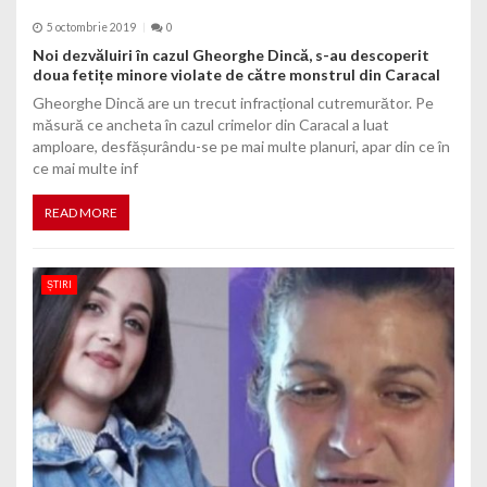
5 octombrie 2019
0
Noi dezvăluiri în cazul Gheorghe Dincă, s-au descoperit
doua fetițe minore violate de către monstrul din Caracal
Gheorghe Dincă are un trecut infracțional cutremurător. Pe
măsură ce ancheta în cazul crimelor din Caracal a luat
amploare, desfășurându-se pe mai multe planuri, apar din ce în
ce mai multe inf
READ MORE
ȘTIRI