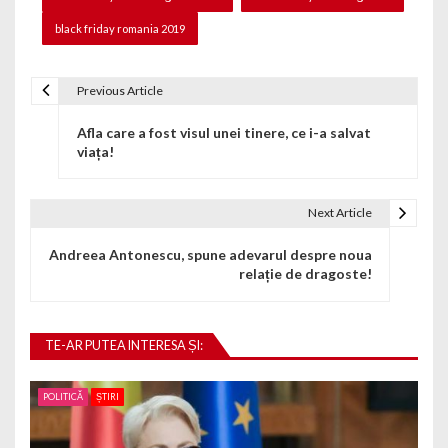
black friday romania 2019
Previous Article
Navigare în articole
Afla care a fost visul unei tinere, ce i-a salvat
viața!
Next Article
Andreea Antonescu, spune adevarul despre noua
relație de dragoste!
TE-AR PUTEA INTERESA ȘI:
POLITICĂ
ȘTIRI