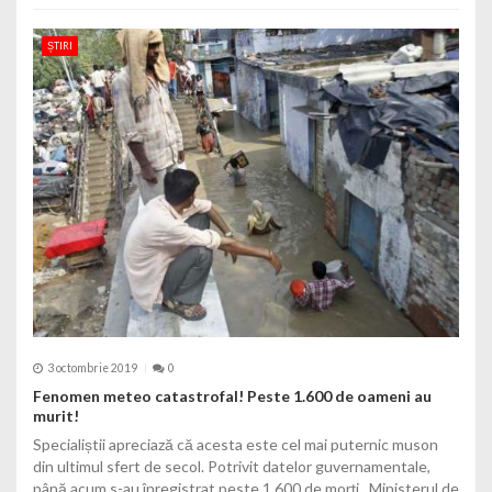
ȘTIRI
3 octombrie 2019
0
Fenomen meteo catastrofal! Peste 1.600 de oameni au
murit!
Specialiștii apreciază că acesta este cel mai puternic muson
din ultimul sfert de secol. Potrivit datelor guvernamentale,
până acum s-au înregistrat peste 1.600 de morți. Ministerul de