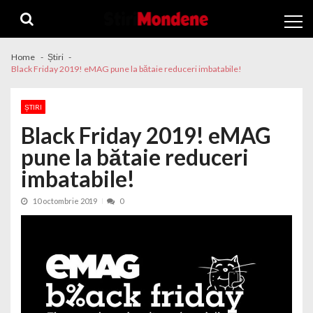
Skip to navigation
Skip to content
Home
Știri
Black Friday 2019! eMAG pune la bătaie reduceri imbatabile!
ȘTIRI
Black Friday 2019! eMAG
pune la bătaie reduceri
imbatabile!
10 octombrie 2019
0