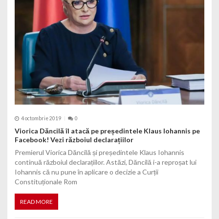
4 octombrie 2019
0
Viorica Dăncilă îl atacă pe președintele Klaus Iohannis pe
Facebook! Vezi războiul declarațiilor
Premierul Viorica Dăncilă și președintele Klaus Iohannis
continuă războiul declarațiilor. Astăzi, Dăncilă i-a reproșat lui
Iohannis că nu pune în aplicare o decizie a Curții
Constituționale Rom
READ MORE