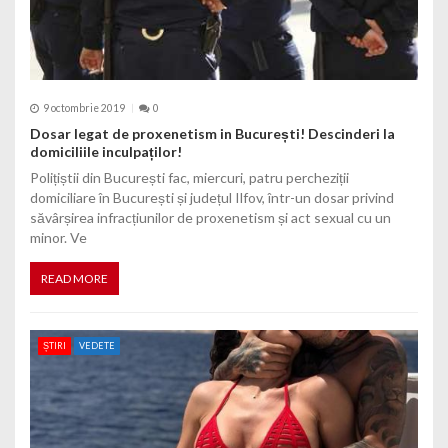
9 octombrie 2019
0
Dosar legat de proxenetism in București! Descinderi la
domiciliile inculpaților!
Polițiștii din București fac, miercuri, patru percheziții
domiciliare în București și județul Ilfov, într-un dosar privind
săvârșirea infracțiunilor de proxenetism și act sexual cu un
minor. Ve
READ MORE
ȘTIRI
VEDETE