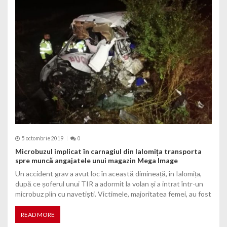
5 octombrie 2019
0
Microbuzul implicat în carnagiul din Ialomița transporta
spre muncă angajatele unui magazin Mega Image
Un accident grav a avut loc în această dimineață, în Ialomița,
după ce șoferul unui TIR a adormit la volan și a intrat într-un
microbuz plin cu navetiști. Victimele, majoritatea femei, au fost
READ MORE