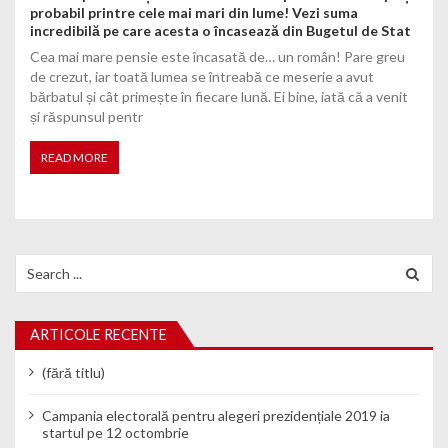
probabil printre cele mai mari din lume! Vezi suma
incredibilă pe care acesta o încasează din Bugetul de Stat
Cea mai mare pensie este încasată de… un român! Pare greu
de crezut, iar toată lumea se întreabă ce meserie a avut
bărbatul și cât primește în fiecare lună. Ei bine, iată că a venit
și răspunsul pentr
READ MORE
Search for:
ARTICOLE RECENTE
(fără titlu)
Campania electorală pentru alegeri prezidențiale 2019 ia
startul pe 12 octombrie