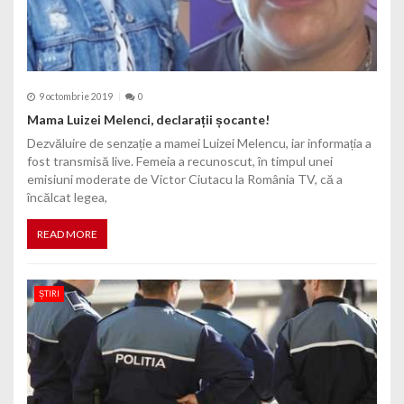
9 octombrie 2019
0
Mama Luizei Melenci, declarații șocante!
Dezvăluire de senzație a mamei Luizei Melencu, iar informația a
fost transmisă live. Femeia a recunoscut, în timpul unei
emisiuni moderate de Victor Ciutacu la România TV, că a
încălcat legea,
READ MORE
ȘTIRI