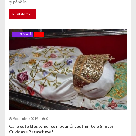
şi până în 1
READ MORE
STIL DE VIAȚĂ
ȘTIRI
9 octombrie 2019
0
Care este blestemul ce îl poartă veștmintele Sfintei
Cuvioase Parascheva!