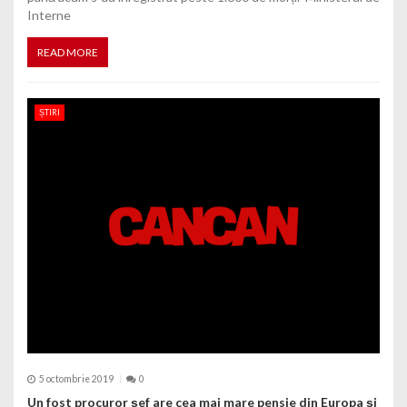
Interne
READ MORE
ȘTIRI
5 octombrie 2019
0
Un fost procuror șef are cea mai mare pensie din Europa și