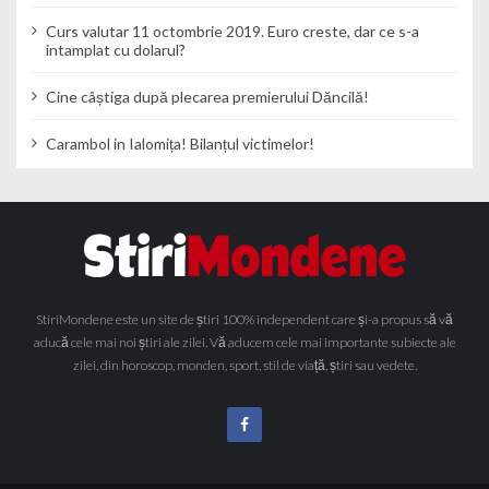
Curs valutar 11 octombrie 2019. Euro creste, dar ce s-a
intamplat cu dolarul?
Cine câștiga după plecarea premierului Dăncilă!
Carambol in Ialomița! Bilanțul victimelor!
StiriMondene este un site de știri 100% independent care și-a propus să vă
aducă cele mai noi știri ale zilei. Vă aducem cele mai importante subiecte ale
zilei, din horoscop, monden, sport, stil de viață, știri sau vedete.