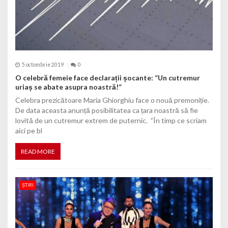
5 octombrie 2019
0
O celebră femeie face declarații șocante: ”Un cutremur
uriaș se abate asupra noastră!”
Celebra prezicătoare Maria Ghiorghiu face o nouă premoniție.
De data aceasta anunță posibilitatea ca țara noastră să fie
lovită de un cutremur extrem de puternic. ”În timp ce scriam
aici pe bl
READ MORE
ȘTIRI