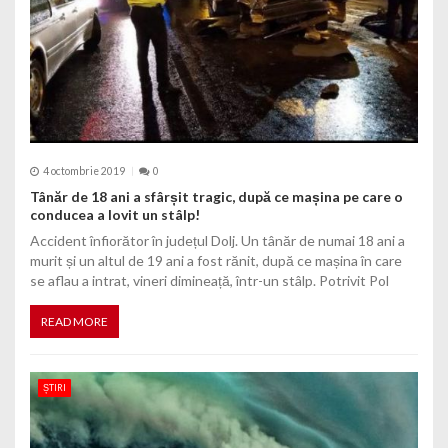
4 octombrie 2019
0
Tânăr de 18 ani a sfârșit tragic, după ce mașina pe care o
conducea a lovit un stâlp!
Accident înfiorător în județul Dolj. Un tânăr de numai 18 ani a
murit și un altul de 19 ani a fost rănit, după ce mașina în care
se aflau a intrat, vineri dimineață, într-un stâlp. Potrivit Pol
READ MORE
ȘTIRI