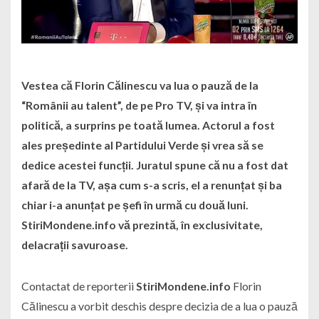
Vestea că Florin Călinescu va lua o pauză de la
“Românii au talent”, de pe Pro TV, și va intra în
politică, a surprins pe toată lumea. Actorul a fost
ales președinte al Partidului Verde și vrea să se
dedice acestei funcții. Juratul spune că nu a fost dat
afară de la TV, așa cum s-a scris, el a renunțat și ba
chiar i-a anunțat pe șefi în urmă cu două luni.
StiriMondene.info vă prezintă, în exclusivitate,
delacrații savuroase.
Contactat de reporterii
StiriMondene.info
Florin
Călinescu a vorbit deschis despre decizia de a lua o pauză