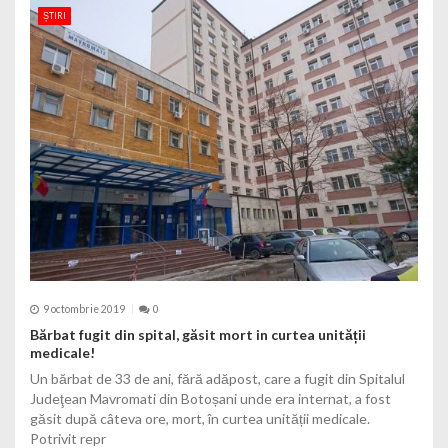
ȘTIRI
9 octombrie 2019
0
Bărbat fugit din spital, găsit mort in curtea unității
medicale!
Un bărbat de 33 de ani, fără adăpost, care a fugit din Spitalul
Judeţean Mavromati din Botoșani unde era internat, a fost
găsit după câteva ore, mort, în curtea unității medicale.
Potrivit repr