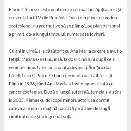
Florin Călinescu este unul dintre cei mai îndrăgiți actori și
prezentatori TV din România. Dacă din punct de vedere
profesional, nu are motive să se plângă, pe plan personal
a primit, de-a lungul timpului, numeroase lovituri.
Cu ani în urmă, s-a căsătorit cu Ana Maria cu care a avut o
fetiță. Micuța s-a stins, însă, la doar cinci luni după ce a
venit pe lume. Ulterior, cuplul a devenit părinții a doi
băieți, Luca și Petru. O bună perioadă au trăit fericiți.
Până în 1996, când Ana Maria a fost diagnosticată cu
cancer esofagian. După o lungă suferință, femeia s-a stins
în 2005. Rămas cu doi copii minori, actorul a dormit
câteva zile într-o mașină parcată pe o alee de lângă
cimitirul unde și-a îngropat soția.