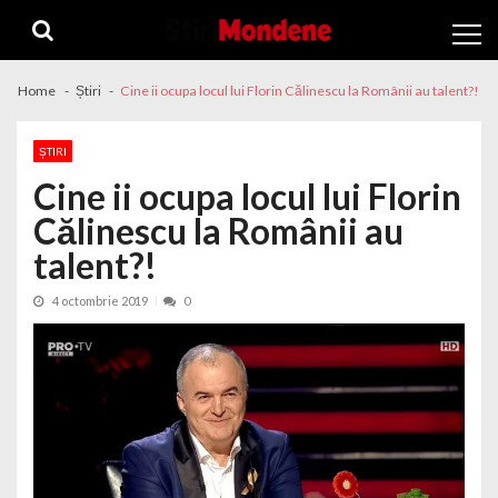
Skip to navigation
Skip to content
Home
Știri
Cine ii ocupa locul lui Florin Călinescu la Românii au talent?!
ȘTIRI
Cine ii ocupa locul lui Florin
Călinescu la Românii au
talent?!
4 octombrie 2019
0