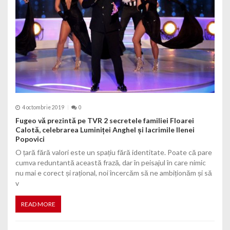
4 octombrie 2019
0
Fugeo vă prezintă pe TVR 2 secretele familiei Floarei
Calotă, celebrarea Luminiței Anghel și lacrimile Ilenei
Popovici
O țară fără valori este un spațiu fără identitate. Poate că pare
cumva reduntantă această frază, dar în peisajul în care nimic
nu mai e corect și rațional, noi încercăm să ne ambiționăm și să
v
READ MORE