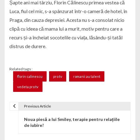
Șapte ani mai târziu, Florin Călinescu primea vestea că
Luca, fiul cel mic, s-a spânzurat într-o cameră de hotel, în
Praga, din cauza depresiei. Acesta nu s-a consolat nicio
clipă cu ideea că mama lui a murit, motiv pentru care a
recurs și-a încheiat socotelile cu viața, lăsându-și tatăl
distrus de durere.
Related tags :
florin calinescu
pro tv
romanii au talent
vedeta pro tv
Previous Article
Navigare în articole
Noua piesă a lui Smiley, terapie pentru relațiile
de iubire!