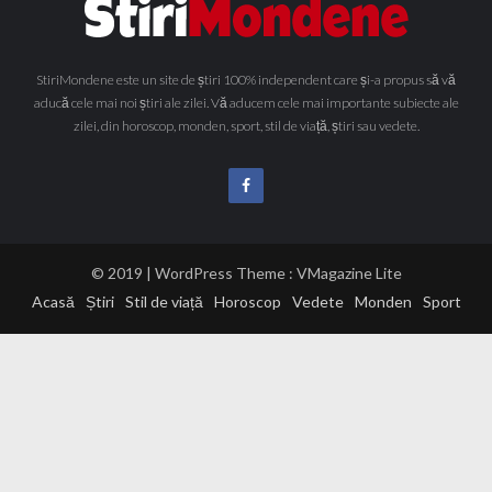
StiriMondene este un site de știri 100% independent care și-a propus să vă
aducă cele mai noi știri ale zilei. Vă aducem cele mai importante subiecte ale
zilei, din horoscop, monden, sport, stil de viață, știri sau vedete.
© 2019 | WordPress Theme :
VMagazine Lite
Acasă
Știri
Stil de viață
Horoscop
Vedete
Monden
Sport