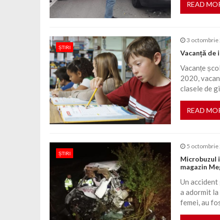
READ MO
3 octombrie
ȘTIRI
Vacanță de i
Vacanțe școl
2020, vacanț
clasele de gi
READ MO
5 octombrie
ȘTIRI
Microbuzul i
magazin Me
Un accident 
a adormit la 
femei, au fo