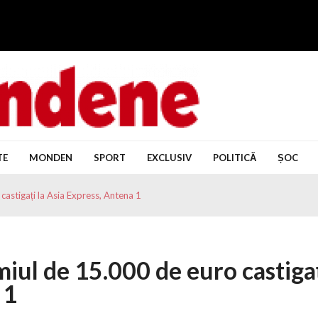
tirile zilei, Noutăți mondene
TE
MONDEN
SPORT
EXCLUSIV
POLITICĂ
ȘOC
castigați la Asia Express, Antena 1
iul de 15.000 de euro castiga
 1