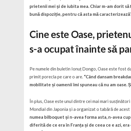
prietenii mei și de iubita mea. Chiar m-am dorit să 
bună dispoziție, pentru că asta mă caracterizează
Cine este Oase, prietenu
s-a ocupat înainte să pa
Pe numele din buletin Ionuț Dongo, Oase este fost da
primit porecla pe care o are.
“Când dansam breakdance
mobilitate și oamenii îmi spuneau că nu am oase. 
În plus, Oase este unul dintre cei mai mari susținăto
Mondial din Japonia și a organizat o tabără de acest f
numea bilboquet și n-avea forma asta, n-avea cupe
diferită de ce era în Franța și de ceea ce e azi, era