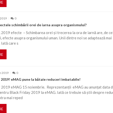
RE
 2019
0
ectele schimbării orei de iarna asupra organismului?
 2019 efecte – Schimbarea orei și trecerea la ora de iarnă are, de ce
i, efecte asupra organismului uman. Unii dintre noi se adaptează mai
. Iată care s
RE
e 2019
0
 2019! eMAG pune la bătaie reduceri imbatabile!
y 2019 eMAG 15 noiembrie. Reprezentanții eMAG au anunțat data d
ntru Black Friday 2019 la eMAG. Iată ce trebuie să știi despre redu
intra mai reped
RE