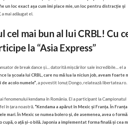
fie un loc exact așa cum îmi place mie, un loc pentru distracție și
”, a mai adăugat el.
l cel mai bun al lui CRBL! Cu c
rticipe la “Asia Express”
nsator de break dance și… datorită mișcărilor sale incredibile… el a
 la școala lui CRBL, care nu mă lua la niciun job, aveam foarte 
Și de acolo numele”
, a povestit Ionuț Dongo, relatează libertatea.ro.
ri ai fenomenului kendama în România. El a participant la Campionatul
el în țara noastră.
“Kendama a apărut în Mexic și Franța. În Franța
le mari. În Mexic se numea bolero și, de asemenea, avea o formă
 o cupă, o ață și-o bilă. Japonia a implementat forma finală și cea m