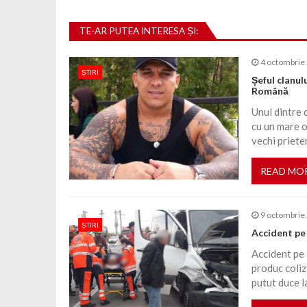
TE-AR PUTEA INTERESA ȘI:
4 octombrie
ȘTIRI
Șeful clanul
Română
Unul dintre 
cu un mare of
vechi priete
READ MO
9 octombrie
ȘTIRI
Accident pe 
Accident pe 
produc colizi
putut duce l