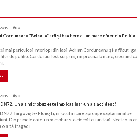
 2019
0
ui Corduneanu ”Beleaua” stă și bea bere cu un mare ofițer din Poliția
cei mai periculoși interlopi din Iași, Adrian Corduneanu și-a făcut ”ga
ițer de poliție. Cei doi au fost surprinși împreună la mare, ciocnind ca
ni.
RE
 2019
0
DN72! Un alt microbuz este implicat intr-un alt accident!
DN72 Târgoviște-Ploiești, în locul în care aproape săptămânal se
uni. Din primele date, un microbuz s-a ciocnit cu un taxi. Neatenția ar
a o altă tragedi