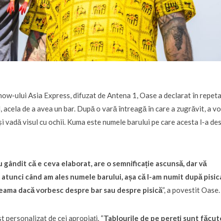
show-ului Asia Express, difuzat de Antena 1, Oase a declarat în repet
l, acela de a avea un bar. După o vară întreagă în care a zugrăvit, a vo
își vadă visul cu ochii. Kuma este numele barului pe care acesta l-a de
 gândit că e ceva elaborat, are o semnificație ascunsă, dar vă
 atunci când am ales numele barului, așa că l-am numit după pisic
 seama dacă vorbesc despre bar sau despre pisică
”, a povestit Oase.
t personalizat de cei apropiați. “
Tablourile de pe pereți sunt făcut