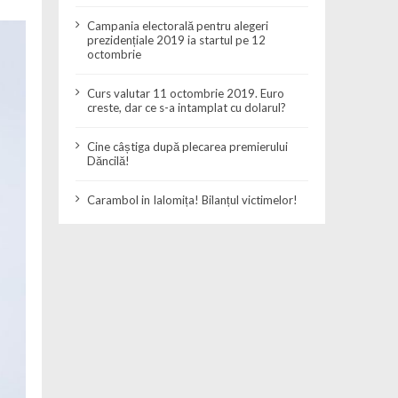
Campania electorală pentru alegeri
prezidențiale 2019 ia startul pe 12
octombrie
Curs valutar 11 octombrie 2019. Euro
creste, dar ce s-a intamplat cu dolarul?
Cine câștiga după plecarea premierului
Dăncilă!
Carambol in Ialomița! Bilanțul victimelor!