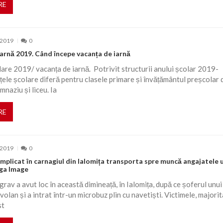
RE
 2019
0
arnă 2019. Când începe vacanța de iarnă
are 2019/ vacanța de iarnă. Potrivit structurii anului școlar 2019-
ele școlare diferă pentru clasele primare și învățământul preșcolar 
mnaziu și liceu. Ia
RE
 2019
0
mplicat în carnagiul din Ialomița transporta spre muncă angajatele 
ga Image
grav a avut loc în această dimineață, în Ialomița, după ce șoferul unui
volan și a intrat într-un microbuz plin cu navetiști. Victimele, majori
st