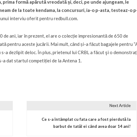
a, prima formă apărută vreodată și, deci, pe unde ajungeam, le
meam de la toate kendama, la concursuri, ia-o p-asta, testeaz-o p
 unui interviu oferit pentru redbull.com.
 de ani, iar în prezent, el are o colecție impresionantă de 650 de
ată pentru aceste jucării. Mai mult, când și-a făcut bagajele pentru “
s-a dezlipit deloc. În plus, prietenul lui CRBL a făcut şi o demonstraț
s-a dat startul competiției de la Antena 1.
Next Article
Ce s-a întâmplat cu fata care a fost pierdută la
barbut de tatăl ei când avea doar 14 ani!