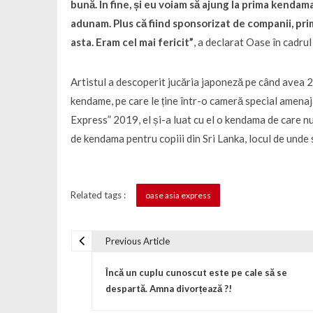
bună. În fine, și eu voiam să ajung la prima kendam
adunam. Plus că fiind sponsorizat de companii, pri
asta. Eram cel mai fericit”
, a declarat Oase în cadrul
Artistul a descoperit jucăria japoneză pe când avea 20
kendame, pe care le ține într-o cameră special amenaj
Express” 2019, el și-a luat cu el o kendama de care nu 
de kendama pentru copiii din Sri Lanka, locul de unde 
Related tags :
oase asia express
Previous Article
Navigare în articole
Încă un cuplu cunoscut este pe cale să se
despartă. Amna divorțează ?!