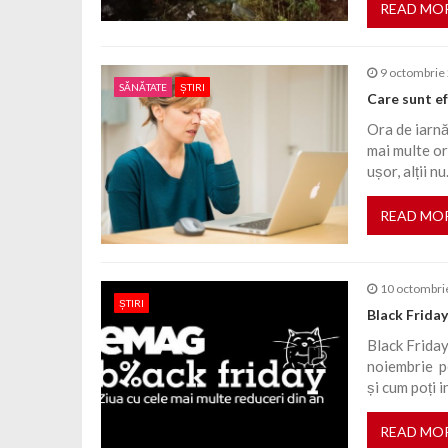
READ MO
9 octombrie
SĂNĂTATE
ȘTIRI
Care sunt ef
Ora de iarnă
mai multe or
ușor, alții nu
READ MO
10 octombri
ȘTIRI
Black Friday
Black Frida
noiembrie pe
și cum poți 
READ MO